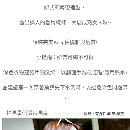
綁式的肩帶造型，
露出誘人的香肩線條，大展成熟女人味~
讓妳完美Keep住優雅與氣質!
小提醒：綁帶可綁不可拆
深色衣物建議單獨洗滌，以翻面手洗最佳喔(勿用熱水)
並建議第一次穿著前請先下水洗滌，以避免染色問題唷
~
袖長量側肩片長度
材質彈性
色系
配件
棉質，有彈性
黑/灰/粉
無