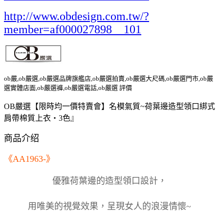
http://www.obdesign.com.tw/?
member=af000027898__101
ob嚴,ob嚴選,ob嚴選品牌旗艦店,ob嚴選拍賣,ob嚴選大尺碼,ob嚴選門市,ob嚴
選實體店面,ob嚴選褲,ob嚴選電話,ob嚴選 評價
OB嚴選【限時均一價特賣會】名模氣質~荷葉邊造型領口綁式
肩帶棉質上衣‧3色』
商品介绍
《AA1963-》
優雅荷葉邊的造型領口設計，
用唯美的視覺效果，呈現女人的浪漫情懷~