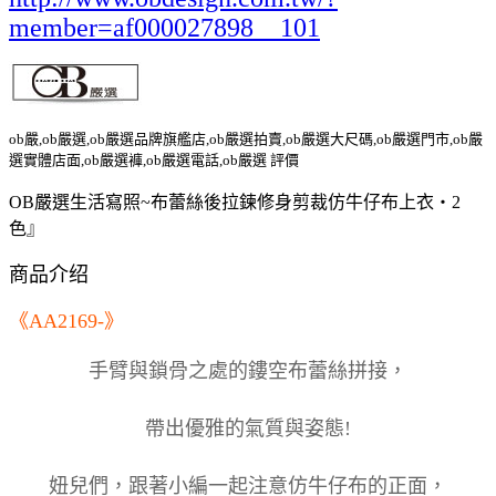
member=af000027898__101
ob嚴,ob嚴選,ob嚴選品牌旗艦店,ob嚴選拍賣,ob嚴選大尺碼,ob嚴選門市,ob嚴
選實體店面,ob嚴選褲,ob嚴選電話,ob嚴選 評價
OB嚴選生活寫照~布蕾絲後拉鍊修身剪裁仿牛仔布上衣‧2
色』
商品介绍
《AA2169-》
手臂與鎖骨之處的鏤空布蕾絲拼接，
帶出優雅的氣質與姿態!
妞兒們，跟著小編一起注意仿牛仔布的正面，