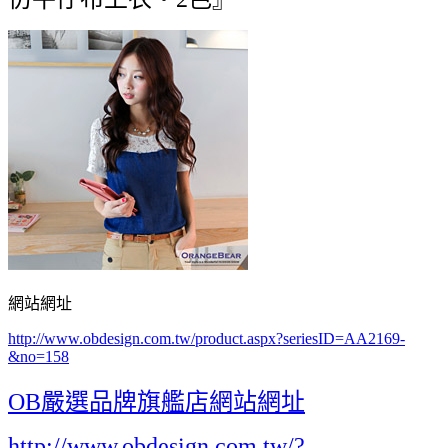
網站網址
http://www.obdesign.com.tw/product.aspx?seriesID=AA2169-
&no=158
OB嚴選品牌旗艦店網站網址
http://www.obdesign.com.tw/?