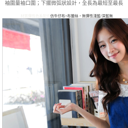
袖圍量袖口圍；下擺微弧狀設計，全長為最短至最長
材質彈性
色系
配件
仿牛仔布+布蕾絲，無彈性
淺藍/深藍
無