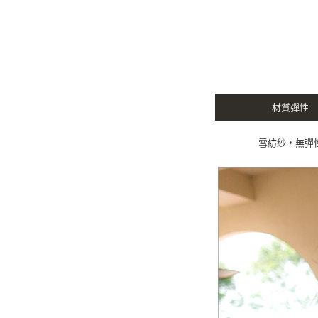
材質彈性
雪紡紗，無彈