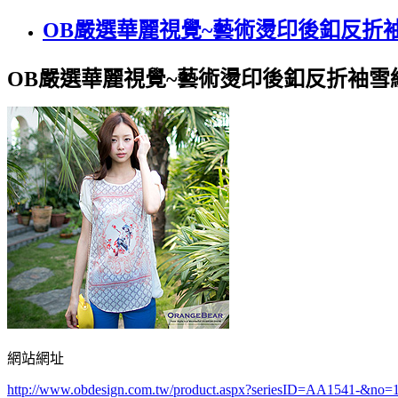
OB嚴選華麗視覺~藝術燙印後釦反折
OB嚴選華麗視覺~藝術燙印後釦反折袖雪
網站網址
http://www.obdesign.com.tw/product.aspx?seriesID=AA1541-&no=