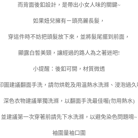
而背面後釦設計，是帶出小女人味的關鍵~
如果妞兒擁有ㄧ頭亮麗長髮，
穿這件時不妨把頭髮放下來，並將髮尾擺到前面，
顯露白皙美頸，讓經過的路人為之著迷吧!
小提醒：後釦可開，材質微透
印圖建議翻面手洗，請勿烘乾及用溫熱水洗滌、浸泡過久
深色衣物建議單獨洗滌，以翻面手洗最佳喔(勿用熱水)
並建議第一次穿著前請先下水洗滌，以避免染色問題唷~
袖圍量袖口圍