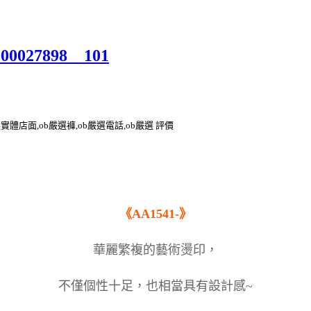
000027898__101
選實體店面,ob嚴選褲,ob嚴選電話,ob嚴選 評價
《AA1541-》
華麗繁複的藝術燙印，
不僅個性十足，也相當具有設計感~