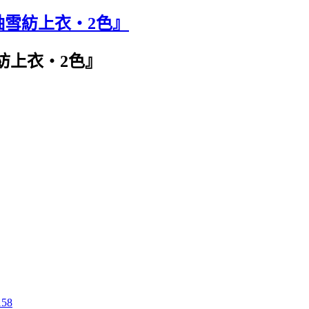
袖雪紡上衣‧2色』
紡上衣‧2色』
158