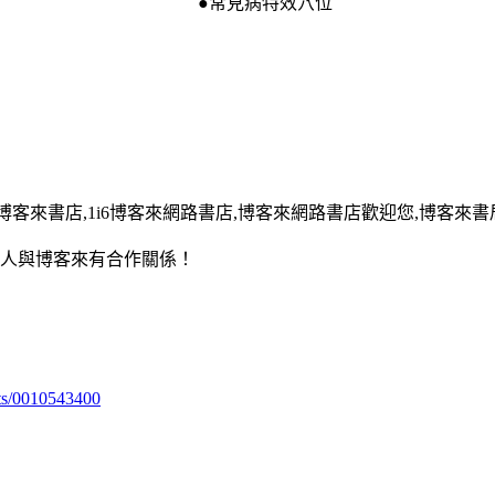
●常見病特效穴位
13,博客來書店,1i6博客來網路書店,博客來網路書店歡迎您,博客來書局
用人與博客來有合作關係！
ts/0010543400