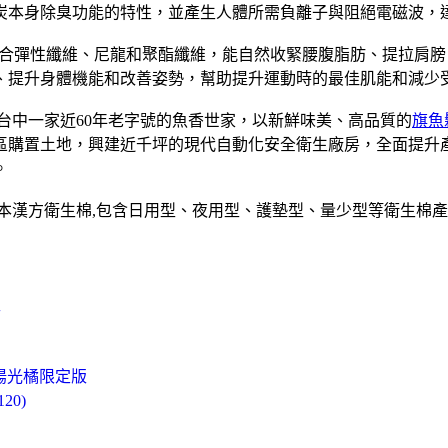
炭本身除臭功能的特性，並產生人體所需負離子與阻絕電磁波，
合彈性纖維、尼龍和聚酯纖維，能自然收緊腰腹脂肪、提拉肩膀
、提升身體機能和改善姿勢，幫助提升運動時的最佳肌能和減少
是台中一家近60年老字號的魚香世家，以新鮮味美、高品質的
旗魚
業區購置土地，興建近千坪的現代自動化安全衛生廠房，全面提
。
草本漢方衛生棉,包含日用型、夜用型、護墊型、量少型等衛生棉產
型
-陽光橘限定版
20)