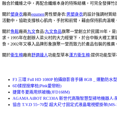
融合於纖維之中，再配合纖維本身的特殊結構，可完全發揮竹
關於
塑身衣
廠商
equmen
男性塑身衣:
男塑身衣
的設計強調材質結
活動中，協助支撐核心肌肉、手肘和前臂，藉由保持肌肉溫暖
關於
魚鬆
廠商
丸文
食品:
丸文食品
旗聚一堂創立於民國39年，
求。1995年在創辦人梁火村的大力經營下，於台中縣大裡工
食。2002年又導入品牌形象旗聚一堂而致力於產品包裝的推廣
關於
衛生棉
廠商
舒適達人
功能型草本
漢方衛生棉
:提供功能型
F3 三環 Full HD 1080P 拍攝錄影音手錶 8GB _ 運動防水
6D揉捏按摩枕(Pink愛戀粉)
捷寶冬夏兩用烘被機(JFD168M)
AGAMA AiBOT RC330A 新世代高階智慧型掃地機器人
協合 T.V.D 55~70型 超大尺寸固定式液晶電視壁掛架(MS-1