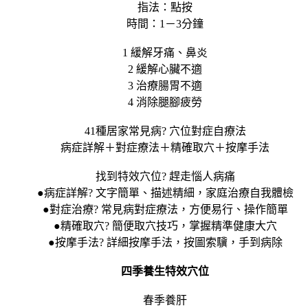
指法：點按
時間：1－3分鐘
1 緩解牙痛、鼻炎
2 緩解心臟不適
3 治療腸胃不適
4 消除腿腳疲勞
41種居家常見病? 穴位對症自療法
病症詳解＋對症療法＋精確取穴＋按摩手法
找到特效穴位? 趕走惱人病痛
●病症詳解? 文字簡單、描述精細，家庭治療自我體檢
●對症治療? 常見病對症療法，方便易行、操作簡單
●精確取穴? 簡便取穴技巧，掌握精準健康大穴
●按摩手法? 詳細按摩手法，按圖索驥，手到病除
四季養生特效穴位
春季養肝