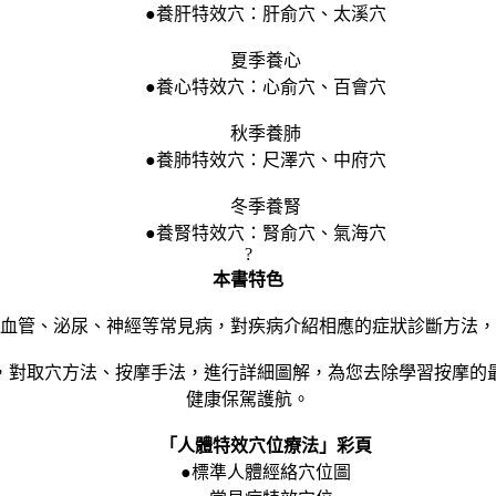
●養肝特效穴：肝俞穴、太溪穴
夏季養心
●養心特效穴：心俞穴、百會穴
秋季養肺
●養肺特效穴：尺澤穴、中府穴
冬季養腎
●養腎特效穴：腎俞穴、氣海穴
?
本書特色
管、泌尿、神經等常見病，對疾病介紹相應的症狀診斷方法，
對取穴方法、按摩手法，進行詳細圖解，為您去除學習按摩的最
健康保駕護航。
「人體特效穴位療法」彩頁
●標準人體經絡穴位圖