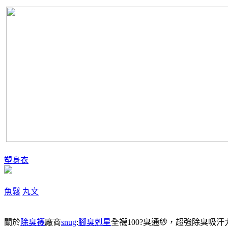
塑身衣
魚鬆
丸文
關於
除臭襪
廠商
snug
:
腳臭剋星
全襪100?臭通紗，超強除臭吸