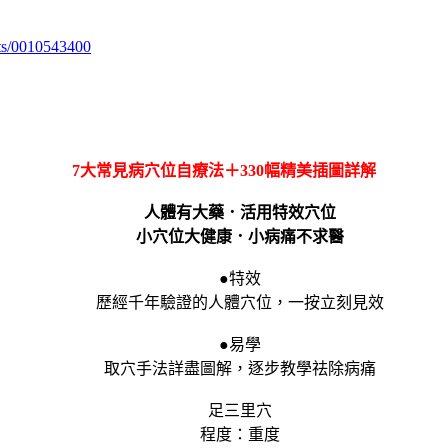
ts/0010543400
7大常見病穴位自療法＋330幅精美插圖詳解
人體有大藥．活用特效穴位
小穴位大健康．小病痛不求醫
●特效
歷經千年驗證的人體穴位，一按立刻見效
●易學
取穴手法詳盡圖解，逐步教學祛除病痛
足三里穴
程度：重度