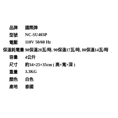
品牌
國際牌
NC-SU403P
型號
110V 50/60 Hz
電壓
保溫耗電量
98保溫20瓦/時, 90保溫17瓦/時, 80保溫14瓦/時
容量
4公升
尺寸
約34×25×35cm ( 高×寬×深 )
3.3KG
重量
顏色
白色
產地
泰國