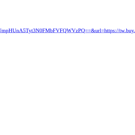
RUmpHUnA5Tyt3N0FMbFVFQWVzPQ==&url=
https://tw.bu