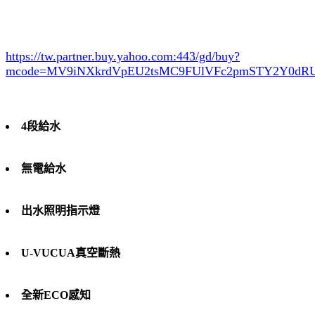
https://tw.partner.buy.yahoo.com:443/gd/buy?
mcode=MV9iNXkrdVpEU2tsMC9FUlVFc2pmSTY2Y0d
4段給水
無電給水
出水照明指示燈
U-VUCUA真空斷熱
全新ECO感知