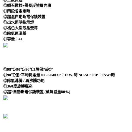
◎鑽石微粒+備長炭塗層內膽
◎四段省電定時
◎超溫自動斷電保護裝置
◎出水照明指示燈
◎橘色大型液晶螢幕
◎除氯再沸騰
◎容量：4L
◎98℃/90℃/80℃3段保?設定
◎90℃保?平均耗電量 NC-SU403P：16W/時 NC-SU303P：15W/時
◎除氯沸騰 / 再沸騰功能
◎360度旋轉底座
◎超?自動斷電保護裝置 (蒸氣減量80%)